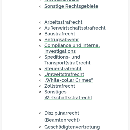
Sonstige Rechtsgebiete
Arbeitsstrafrecht
Außenwirtschaftsstrafrecht
Baustrafrecht
Betrugsabwehr
Compliance und Internal
Investigations
Speditions- und
Transport(straf)recht
Steuerstrafrecht
Umweltstrafrecht
„White-collar Crimes“
Zollstrafrecht
Sonstiges
Wirtschaftsstrafrecht
Disziplinarrecht
(Beamtenrecht)
Geschädigtenvertretung