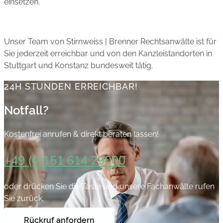
einsetzen.
Unser Team von Stirnweiss | Brenner Rechtsanwälte ist für
Sie jederzeit erreichbar und von den Kanzleistandorten in
Stuttgart und Konstanz bundesweit tätig.
24H STUNDEN ERREICHBAR!
Notfall?
Kostenfrei anrufen & direkt beraten lassen!
+49 (0)151 614 29000
oder drücken Sie die Taste und unsere Fachanwälte rufen
Sie zurück.
Rückruf anfordern