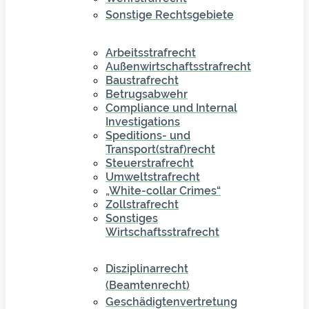
Sonstige Rechtsgebiete
Arbeitsstrafrecht
Außenwirtschaftsstrafrecht
Baustrafrecht
Betrugsabwehr
Compliance und Internal
Investigations
Speditions- und
Transport(straf)recht
Steuerstrafrecht
Umweltstrafrecht
„White-collar Crimes“
Zollstrafrecht
Sonstiges
Wirtschaftsstrafrecht
Disziplinarrecht
(Beamtenrecht)
Geschädigtenvertretung