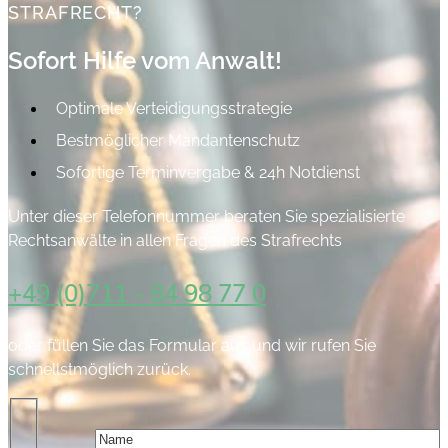
STRAFRECHT?​
Sofort Hilfe vom Anwalt!
Optimale Verteidigungsstrategie
Bestmöglicher Mandantenschutz
Sofortige Terminvergabe & 24h Notdienst
Unter dieser Telefonnummer beraten Sie spezialisierte
Rechtsanwälte in allen Fragen des Strafrechts
+49 (0)711 - 84 98 77 0
oder füllen Sie das Formular aus und wir rufen Sie
schnellstmöglich zurück.