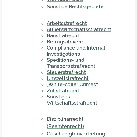
Sonstige Rechtsgebiete
Arbeitsstrafrecht
Außenwirtschaftsstrafrecht
Baustrafrecht
Betrugsabwehr
Compliance und Internal
Investigations
Speditions- und
Transport(straf)recht
Steuerstrafrecht
Umweltstrafrecht
„White-collar Crimes“
Zollstrafrecht
Sonstiges
Wirtschaftsstrafrecht
Disziplinarrecht
(Beamtenrecht)
Geschädigtenvertretung