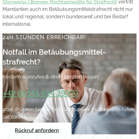
Stirnweiss | Brenner Rechtsanwälte für Strafrecht
vertritt
Mandanten auch im Betäubungsmittelstrafrecht nicht nur
lokal und regional, sondern bundesweit und bei Bedarf
international.
24H STUNDEN ERREICHBAR!
Notfall im Betäubungs­mittel­
strafrecht?
Kostenfrei anrufen & direkt beraten lassen!
+49 (0)151 614 29000
oder drücken Sie die Taste und unsere Fachanwälte rufen
Sie zurück.
Rückruf anfordern