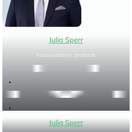
Julia Sperr
Fachanwältin für Strafrecht
Julia Sperr