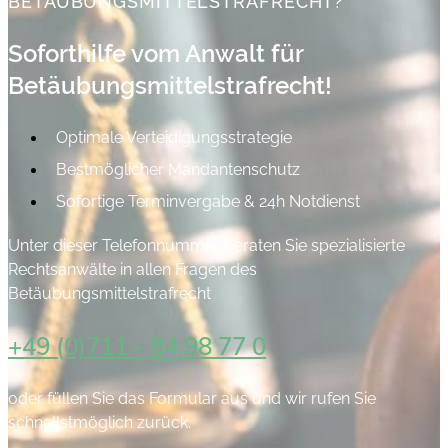
BETÄUBUNGSMITTELSTRAFRECHT?
Soforthilfe vom Anwalt für
Betäubungsmittelstrafrecht!
Optimale Verteidigungsstrategie
Bestmöglicher Mandantenschutz
Sofortige Terminvergabe & 24h Notdienst
Unter dieser Telefonnummer beraten Sie spezialisierte
Rechtsanwälte in allen Fragen des
Betäubungsmittelstrafrecht
+49 (0)711 - 84 98 77 0
oder füllen Sie das Formular aus und wir rufen Sie
schnellstmöglich zurück.