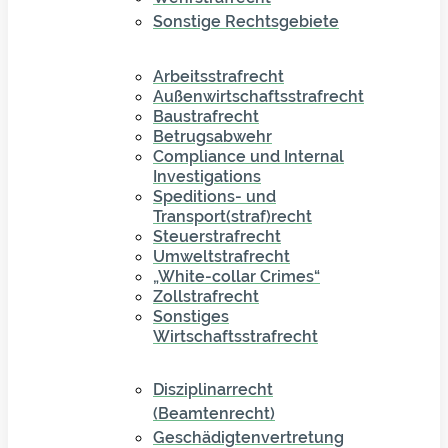
Sonstige Rechtsgebiete
Arbeitsstrafrecht
Außenwirtschaftsstrafrecht
Baustrafrecht
Betrugsabwehr
Compliance und Internal
Investigations
Speditions- und
Transport(straf)recht
Steuerstrafrecht
Umweltstrafrecht
„White-collar Crimes“
Zollstrafrecht
Sonstiges
Wirtschaftsstrafrecht
Disziplinarrecht
(Beamtenrecht)
Geschädigtenvertretung