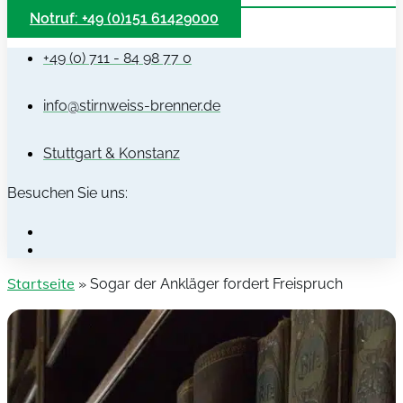
Notruf: +49 (0)151 61429000
+49 (0) 711 - 84 98 77 0
info@stirnweiss-brenner.de
Stuttgart & Konstanz
Besuchen Sie uns:
Startseite
»
Sogar der Ankläger fordert Freispruch