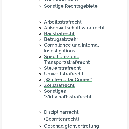
Sonstige Rechtsgebiete
Arbeitsstrafrecht
Außenwirtschaftsstrafrecht
Baustrafrecht
Betrugsabwehr
Compliance und Internal
Investigations
Speditions- und
Transport(straf)recht
Steuerstrafrecht
Umweltstrafrecht
„White-collar Crimes“
Zollstrafrecht
Sonstiges
Wirtschaftsstrafrecht
Disziplinarrecht
(Beamtenrecht)
Geschädigtenvertretung