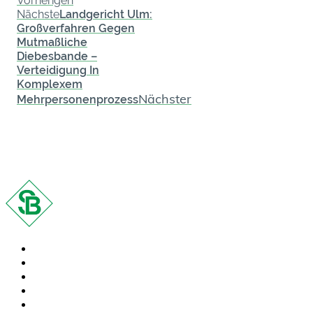
Vorherigen
Nächste
Landgericht Ulm:
Großverfahren Gegen
Mutmaßliche
Diebesbande –
Verteidigung In
Komplexem
Nächster
Mehrpersonenprozess
Rechtsgebiete
Anwälte
Kontakt
Presse
FAQ