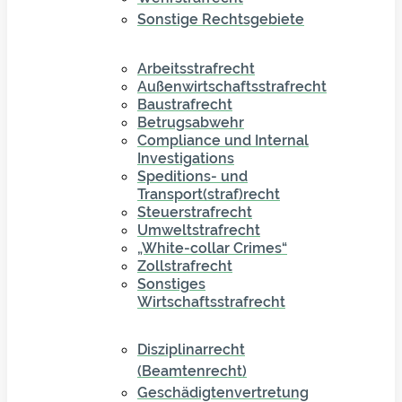
Sonstige Rechtsgebiete
Arbeitsstrafrecht
Außenwirtschaftsstrafrecht
Baustrafrecht
Betrugsabwehr
Compliance und Internal
Investigations
Speditions- und
Transport(straf)recht
Steuerstrafrecht
Umweltstrafrecht
„White-collar Crimes“
Zollstrafrecht
Sonstiges
Wirtschaftsstrafrecht
Disziplinarrecht
(Beamtenrecht)
Geschädigtenvertretung